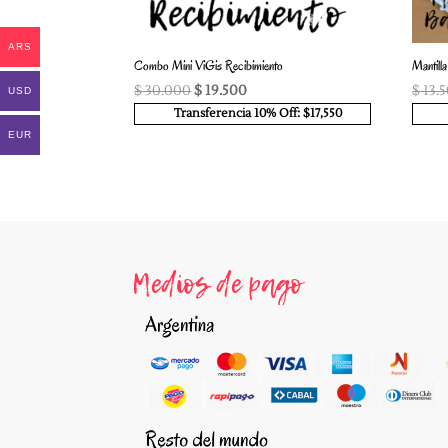
ARS
Combo Mini ViGis Recibimiento
Mantill
El
El
$
30.000
$
19.500
$
13.
USD
precio
precio
Transferencia 10% Off: $17,550
original
actual
EUR
era:
es:
$ 30.000.
$ 19.500.
Medios de pago