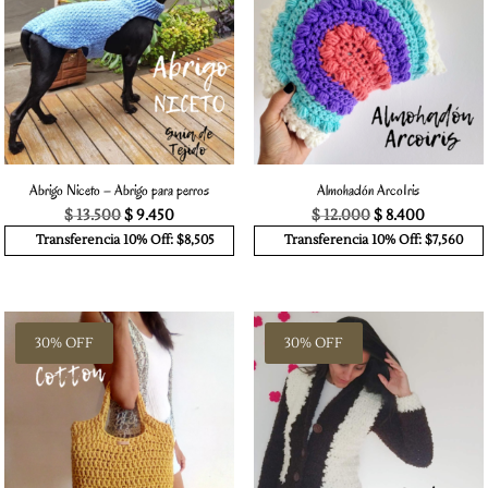
Abrigo Niceto – Abrigo para perros
Almohadón ArcoIris
El
El
El
El
$
13.500
$
9.450
$
12.000
$
8.400
precio
precio
precio
precio
Transferencia 10% Off: $8,505
Transferencia 10% Off: $7,560
original
actual
original
actual
era:
es:
era:
es:
$ 13.500.
$ 9.450.
$ 12.000.
$ 8.400.
30% OFF
30% OFF