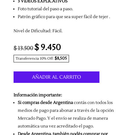
3 VIDEOS EXPLICATIVOS
Foto tutorial del paso a paso.
Patrón gráfico para que sea super fácil de tejer .
Nivel de Dificultad: Fácil.
$
9.450
El
El
$
13.500
precio
precio
$8,505
Transferencia 10% Off:
original
actual
era:
es:
$ 13.500.
$ 9.450.
AÑADIR AL CARRITO
Información importante:
Si compras desde Argentina
contás con todos los
medios de pago para abonar a través de la opción
Mercado Pago. Y el envío se realiza de manera
automática una vez acreditado el pago.
Desde Argentina, también podés comprar por