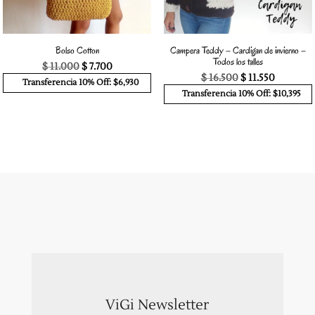
Bolso Cotton
Campera Teddy – Cardigan de invierno –
Todos los talles
El
El
$
11.000
$
7.700
El
El
precio
precio
$
16.500
$
11.550
Transferencia 10% Off: $6,930
precio
precio
original
actual
Transferencia 10% Off: $10,395
original
actual
era:
es:
era:
es:
$ 11.000.
$ 7.700.
$ 16.500.
$ 11.550.
ViGi Newsletter