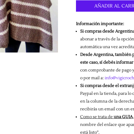
era:
AÑADIR AL CAR
$ 28.500
Información importante:
Si compras desde Argentin
abonar a través de la opció
automática una vez acredita
Desde Argentina, también p
este caso, sí debés informar
con comprobante de pago y 
o por mail a:
info@vigicroc
Si compras desde el extran
Paypal en la tienda, para lo
en la columna de la derecha
recibirás un email con un e
Como se trata de
una GUIA
nombre del enlace que apare
está listo”.