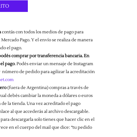
es:
RITO
.
$ 18.525.
a
contás con todos los medios de pago para
n Mercado Pago. Y el envío se realiza de manera
do el pago.
odés comprar por transferencia bancaria. En
 el pago
. Podés enviar un mensaje de Instagram
número de pedido para agilizar la acreditación
het.com
jero
(fuera de Argentina) compras a través de
 cual debés cambiar la moneda a dólares o euros
 de la tienda. Una vez acreditado el pago
nlace al que accederás al archivo descargable.
, para descargarla solo tienes que hacer clic en el
ce en el cuerpo del mail que dice: “tu pedido