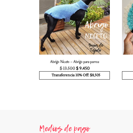
Abrigo Niceto – Abrigo para perros
El
El
$
13.500
$
9.450
precio
precio
Transferencia 10% Off: $8,505
original
actual
era:
es:
$ 13.500.
$ 9.450.
Medios de pago