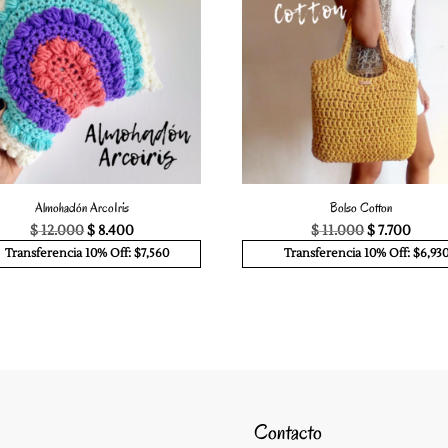
Almohadón ArcoIris
Bolso Cotton
El
El
El
El
$
12.000
$
8.400
$
11.000
$
7.700
precio
precio
precio
preci
Transferencia 10% Off: $7,560
Transferencia 10% Off: $6,93
original
actual
original
actua
era:
es:
era:
es:
$ 12.000.
$ 8.400.
$ 11.000.
$ 7.70
Contacto