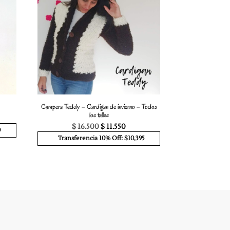
Campera Teddy – Cardigan de invierno – Todos
los talles
El
El
o
$
16.500
$
11.550
0
precio
precio
l
Transferencia 10% Off: $10,395
original
actual
era:
es:
0.
$ 16.500.
$ 11.550.