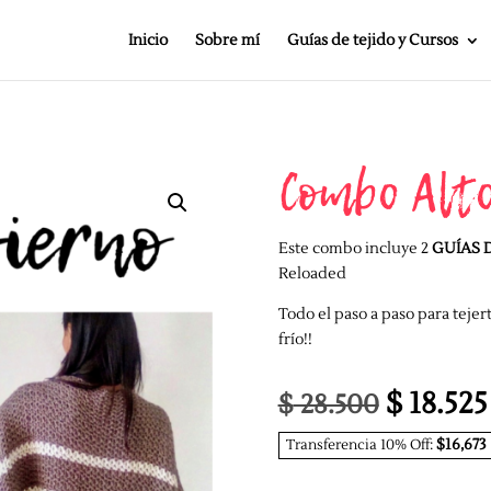
Inicio
Sobre mí
Guías de tejido y Cursos
Combo Alto
Este combo incluye 2
GUÍAS D
Reloaded
Todo el paso a paso para tejer
frío!!
$
18.525
El
$
28.500
precio
$16,673
Transferencia 10% Off:
original