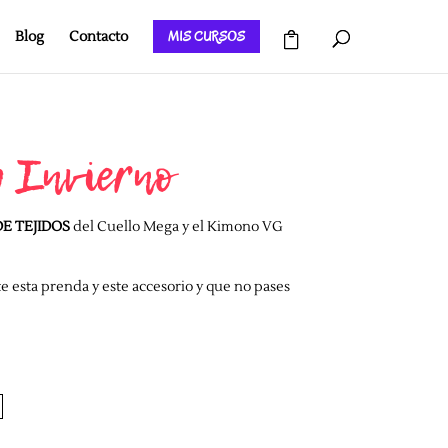
MIS CURSOS
Blog
Contacto
 Invierno
E TEJIDOS
del Cuello Mega y el Kimono VG
te esta prenda y este accesorio y que no pases
El
precio
actual