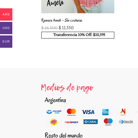
ARS
Remera Amelí – Sin costuras
El
El
$
16.500
$
11.550
USD
precio
precio
Transferencia 10% Off: $10,395
original
actual
EUR
era:
es:
$ 16.500.
$ 11.550.
Medios de pago