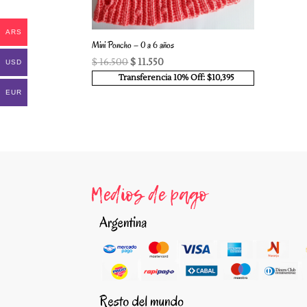
ARS
Mini Poncho – 0 a 6 años
El
El
$
16.500
$
11.550
USD
precio
precio
Transferencia 10% Off: $10,395
original
actual
EUR
era:
es:
$ 16.500.
$ 11.550.
Medios de pago