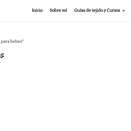
Inicio
Sobre mí
Guías de tejido y Cursos
 para bebes”
es