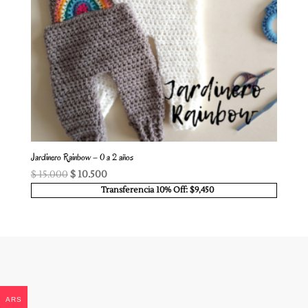
Jardinero Rainbow – 0 a 2 años
El
El
$
15.000
$
10.500
precio
precio
Transferencia 10% Off: $9,450
original
actual
era:
es:
$ 15.000.
$ 10.500.
ARS