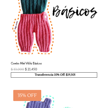
Combo Mini ViGis Básicos
El
El
$
33.000
$
21.450
precio
precio
Transferencia 10% Off: $19,305
original
actual
era:
es:
$ 33.000.
$ 21.450.
35% OFF