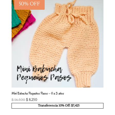
50% OFF
Mini Babucha Pequeños Pasos – 0 a 3 años
El
El
$
16.500
$
8.250
precio
precio
Transferencia 10% Off: $7,425
original
actual