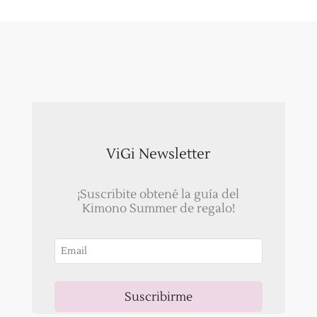
era:
es:
$ 16.500.
$ 8.250.
ViGi Newsletter
¡Suscribite obtené la guía del
Kimono Summer de regalo!
Suscribirme