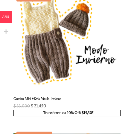
ARS
Combo Mini ViGis Modo Invierno
El
El
$
33.000
$
21.450
precio
precio
Transferencia 10% Off: $19,305
original
actual
era:
es:
$ 33.000.
$ 21.450.