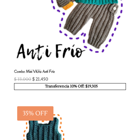
Combo Mini ViGis Anti Frío
El
El
$
33.000
$
21.450
precio
precio
Transferencia 10% Off: $19,305
original
actual
era:
es:
$ 33.000.
$ 21.450.
35% OFF