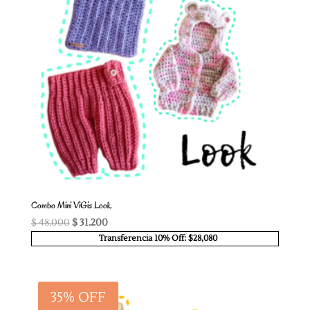
Combo Mini ViGis Look
El
El
$
48.000
$
31.200
precio
precio
Transferencia 10% Off: $28,080
original
actual
era:
es:
$ 48.000.
$ 31.200.
35% OFF