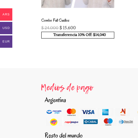
ARS
Combo Full Cuellos
El
El
$
24.000
$
15.600
USD
precio
precio
Transferencia 10% Off: $14,040
original
actual
EUR
era:
es:
$ 24.000.
$ 15.600.
Medios de pago