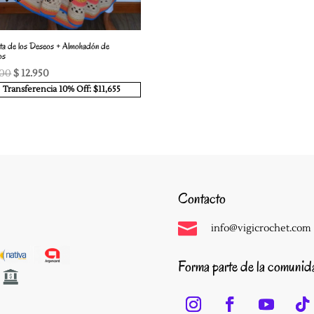
ta de los Deseos + Almohadón de
os
El
El
500
$
12.950
precio
precio
Transferencia 10% Off: $11,655
original
actual
era:
es:
$ 18.500.
$ 12.950.
Contacto

info@vigicrochet.com
Forma parte de la comuni