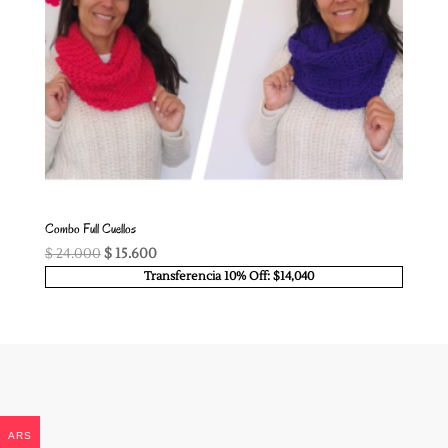
Combo Full Cuellos
El
El
$
24.000
$
15.600
precio
precio
Transferencia 10% Off: $14,040
original
actual
era:
es:
$ 24.000.
$ 15.600.
ARS